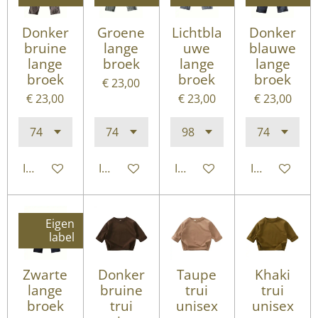
Donker
Groene
Lichtbla
Donker
bruine
lange
uwe
blauwe
lange
broek
lange
lange
broek
broek
broek
€ 23,00
€ 23,00
€ 23,00
€ 23,00
In winkelwagen
In winkelwagen
In winkelwagen
In winkelwa
Eigen
label
Zwarte
Donker
Taupe
Khaki
lange
bruine
trui
trui
broek
trui
unisex
unisex