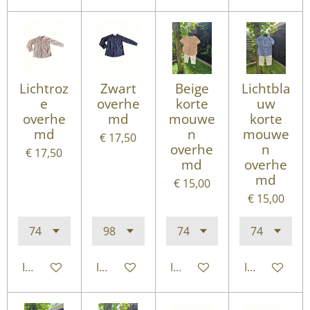
Lichtroz
Zwart
Beige
Lichtbla
e
overhe
korte
uw
overhe
md
mouwe
korte
md
n
mouwe
€ 17,50
overhe
n
€ 17,50
md
overhe
md
€ 15,00
€ 15,00
In winkelwagen
In winkelwagen
In winkelwagen
In winkelwa