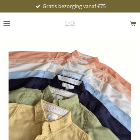
Gratis bezorging vanaf €75
Ga
direct
naar
de
hoofdinhoud