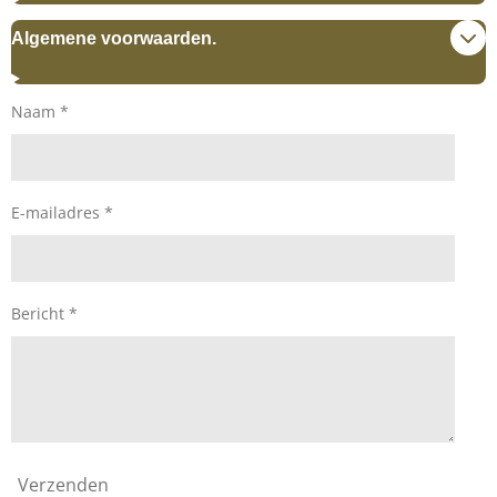
A
g
p
r
Algemene voorwaarden.
p
a
m
Naam *
E-mailadres *
Bericht *
Verzenden