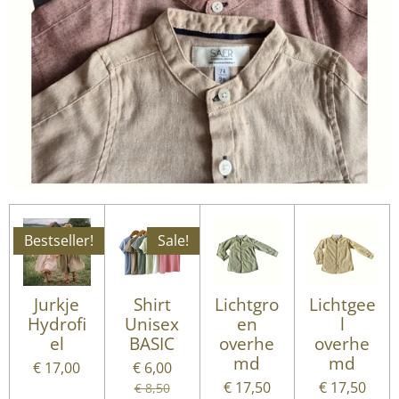
Bestseller!
Sale!
Jurkje
Shirt
Lichtgro
Lichtgee
Hydrofi
Unisex
en
l
el
BASIC
overhe
overhe
md
md
€ 17,00
€ 6,00
€ 17,50
€ 17,50
€ 8,50