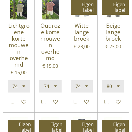
Eigen
Eigen
label
label
Lichtgro
Oudroz
Witte
Beige
ene
e korte
lange
lange
korte
mouwe
broek
broek
mouwe
n
€ 23,00
€ 23,00
n
overhe
overhe
md
md
€ 15,00
€ 15,00
In winkelwagen
In winkelwagen
In winkelwagen
In winkelwa
Eigen
Eigen
Eigen
Eigen
label
label
label
label