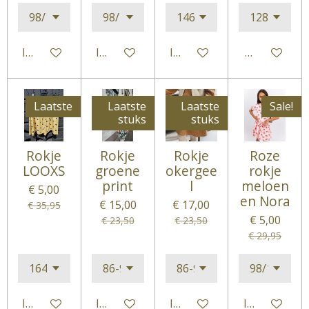
In winkelwagen
In winkelwagen
In winkelwagen
Houd mij op
Laatste
Laatste
Laatste
Sale!
stuks
stuks
Rokje
Rokje
Rokje
Roze
LOOXS
groene
okergee
rokje
print
l
meloen
€ 5,00
en Nora
€ 15,00
€ 17,00
€ 35,95
€ 5,00
€ 23,50
€ 23,50
€ 29,95
In winkelwagen
In winkelwagen
In winkelwagen
In winkelwa