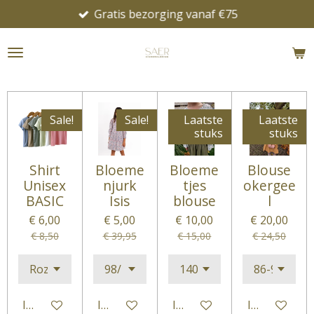
Gratis bezorging vanaf €75
Ga
direct
naar
de
hoofdinhoud
Sale!
Sale!
Laatste
Laatste
stuks
stuks
Shirt
Bloeme
Bloeme
Blouse
Unisex
njurk
tjes
okergee
BASIC
Isis
blouse
l
€ 6,00
€ 5,00
€ 10,00
€ 20,00
€ 8,50
€ 39,95
€ 15,00
€ 24,50
In winkelwagen
In winkelwagen
In winkelwagen
In winkelwa