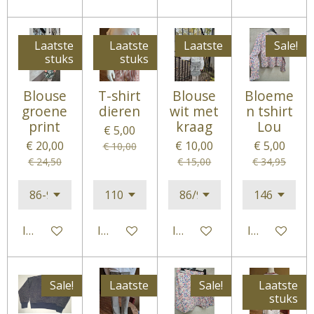
Laatste
Laatste
Laatste
Sale!
stuks
stuks
Blouse
T-shirt
Blouse
Bloeme
groene
dieren
wit met
n tshirt
print
kraag
Lou
€ 5,00
€ 20,00
€ 10,00
€ 5,00
€ 10,00
€ 24,50
€ 15,00
€ 34,95
In winkelwagen
In winkelwagen
In winkelwagen
In winkelwa
Sale!
Laatste
Sale!
Laatste
stuks