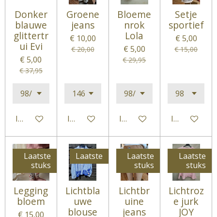
Donker
Groene
Bloeme
Setje
blauwe
jeans
nrok
sportief
glittertr
Lola
€ 10,00
€ 5,00
ui Evi
€ 5,00
€ 20,00
€ 15,00
€ 5,00
€ 29,95
€ 37,95
In winkelwagen
In winkelwagen
In winkelwagen
In winkelwa
Laatste
Laatste
Laatste
Laatste
stuks
stuks
stuks
Legging
Lichtbla
Lichtbr
Lichtroz
bloem
uwe
uine
e jurk
blouse
jeans
JOY
€ 15,00