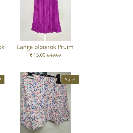
ok
Lange plooirok Pruim
€ 15,00
€ 19,00
!
Sale!