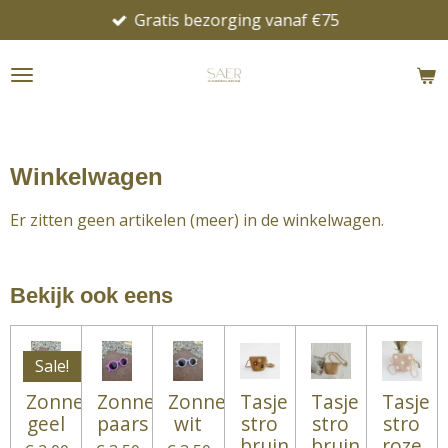
Gratis bezorging vanaf €75
Ga
direct
naar
de
hoofdinhoud
Winkelwagen
Er zitten geen artikelen (meer) in de winkelwagen.
Bekijk ook eens
Sale!
Zonnebril
Zonnebril
Zonnebril
Tasje
Tasje
Tasje
geel
paars
wit
stro
stro
stro
bruin
bruin
roze