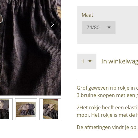
Maat
In winkelwa
Grof geweven rib rokje in 
3 bruine knopen met een 
2Het rokje heeft een elast
mooi. Het rokje is met de
De afmetingen vindt je op 