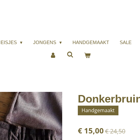
EISJES
JONGENS
HANDGEMAAKT
SALE
Donkerbruin
Handgemaakt
€ 15,00
€ 24,50