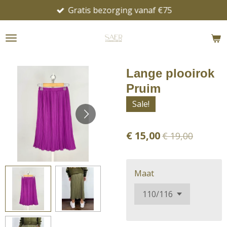
Gratis bezorging vanaf €75
Ga
direct
naar
de
hoofdinhoud
Lange plooirok
Pruim
Sale!
€ 15,00
€ 19,00
Maat