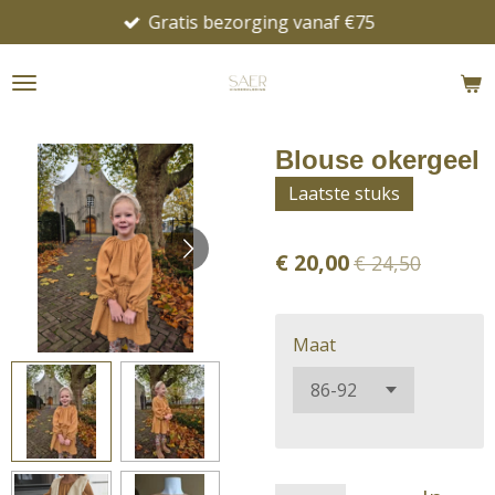
Gratis bezorging vanaf €75
Ga
direct
naar
de
hoofdinhoud
Blouse okergeel
Laatste stuks
€ 20,00
€ 24,50
Maat