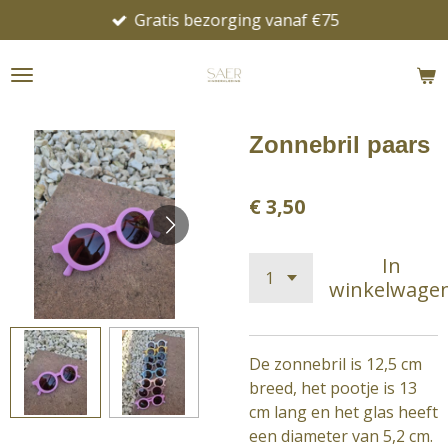
Gratis bezorging vanaf €75
Ga
direct
naar
de
hoofdinhoud
Zonnebril paars
€ 3,50
In
winkelwage
De zonnebril is 12,5 cm
breed, het pootje is 13
cm lang en het glas heeft
een diameter van 5,2 cm.