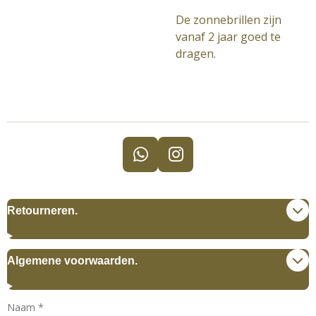
De zonnebrillen zijn
vanaf 2 jaar goed te
dragen.
W
I
h
n
a
s
t
t
Retourneren.
s
a
A
g
p
r
Algemene voorwaarden.
p
a
m
Naam *