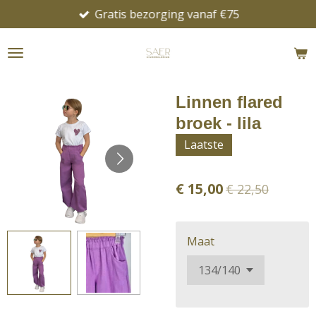
Gratis bezorging vanaf €75
Ga
direct
naar
de
hoofdinhoud
Linnen flared
broek - lila
Laatste
€ 15,00
€ 22,50
Maat