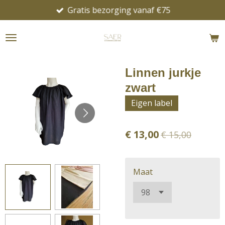
Gratis bezorging vanaf €75
Ga
direct
naar
de
hoofdinhoud
Linnen jurkje
zwart
Eigen label
€ 13,00
€ 15,00
Maat