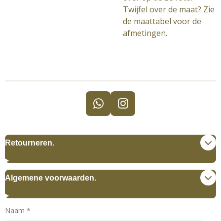
Twijfel over de maat? Zie
de maattabel voor de
afmetingen.
W
I
h
n
a
s
t
t
Retourneren.
s
a
A
g
p
r
Algemene voorwaarden.
p
a
m
Naam *