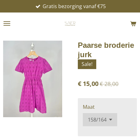
Gratis bezorging vanaf €75
Ga
direct
naar
de
hoofdinhoud
Paarse broderie
jurk
Sale!
€ 15,00
€ 28,00
Maat