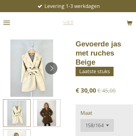
Levering 1-3 werkdagen
Ga
direct
naar
de
hoofdinhoud
Gevoerde jas
met ruches
Beige
Laatste stuks
€ 30,00
€ 45,00
Maat