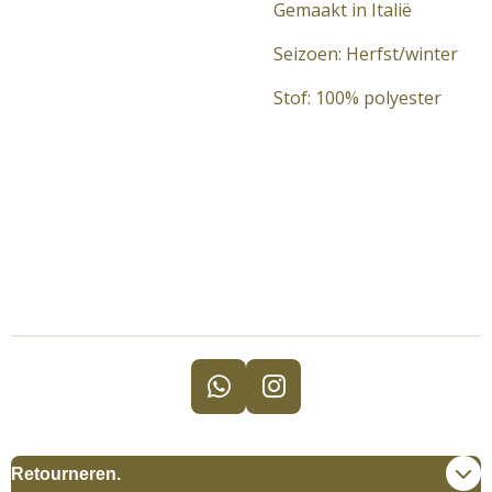
Gemaakt in Italië
Seizoen: Herfst/winter
Stof: 100% polyester
W
I
h
n
a
s
t
t
Retourneren.