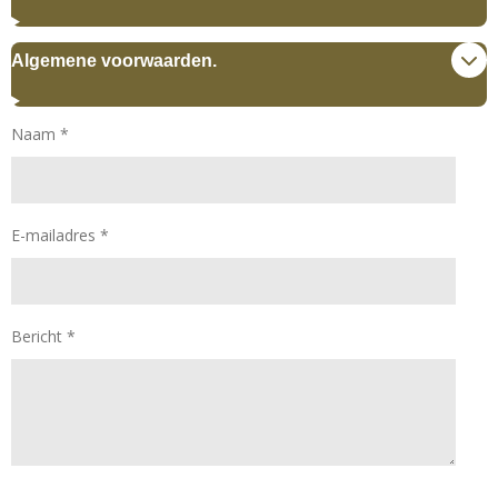
s
a
A
g
p
r
Algemene voorwaarden.
p
a
m
Naam *
E-mailadres *
Bericht *