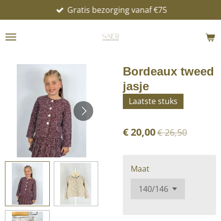
Gratis bezorging vanaf €75
Ga
direct
naar
de
hoofdinhoud
Bordeaux tweed
jasje
Laatste stuks
€ 20,00
€ 26,50
Maat