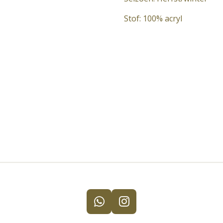
Stof: 100% acryl
W
I
h
n