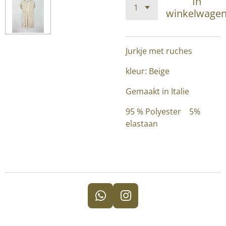
In
winkelwage
Jurkje met ruches
kleur: Beige
Gemaakt in Italie
95 % Polyester 5%
elastaan
W
I
h
n
a
s