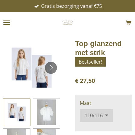
Gratis bezorging vanaf €75
Ga
direct
naar
de
hoofdinhoud
Top glanzend
met strik
Bestseller!
€ 27,50
Maat