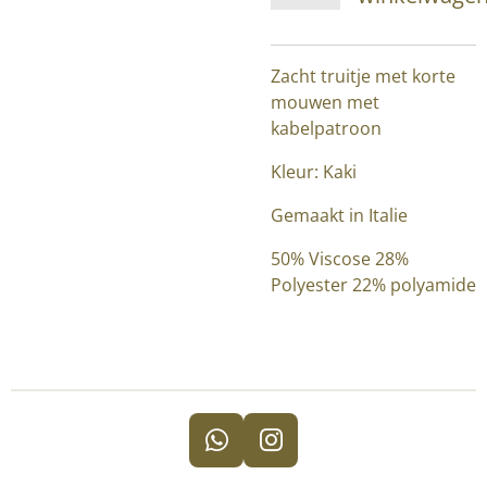
Zacht truitje met korte
mouwen met
kabelpatroon
Kleur: Kaki
Gemaakt in Italie
50% Viscose 28%
Polyester 22% polyamide
W
I
h
n