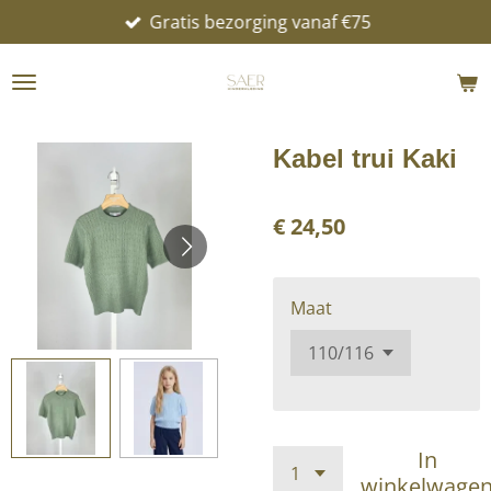
Gratis bezorging vanaf €75
Ga
direct
naar
de
hoofdinhoud
Kabel trui Kaki
€ 24,50
Maat
In
winkelwage