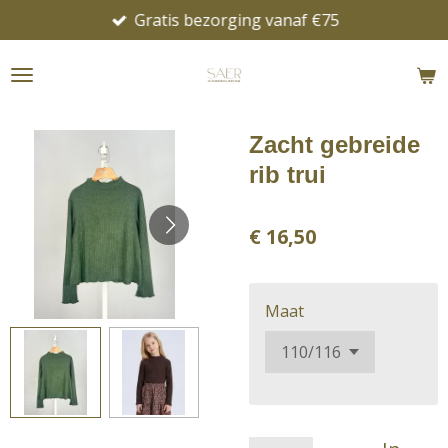
Gratis bezorging vanaf €75
Ga
direct
naar
de
hoofdinhoud
Zacht gebreide
rib trui
€ 16,50
Maat