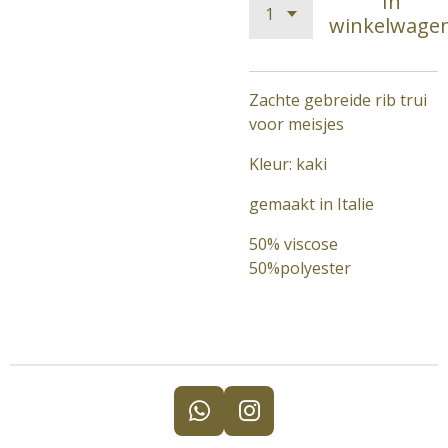
In
winkelwage
Zachte gebreide rib trui
voor meisjes
Kleur: kaki
gemaakt in Italie
50% viscose
50%polyester
W
I
h
n