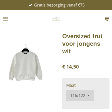
Gratis bezorging vanaf €75
Ga
direct
naar
de
hoofdinhoud
Oversized trui
voor jongens
wit
€ 14,50
Maat