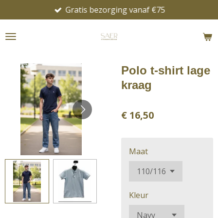
Gratis bezorging vanaf €75
Ga
direct
naar
de
hoofdinhoud
Polo t-shirt lage
kraag
€ 16,50
Maat
Kleur