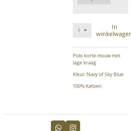
In
winkelwage
Polo korte mouw met
lage kraag
Kleur: Navy of Sky Blue
100% Katoen
W
I