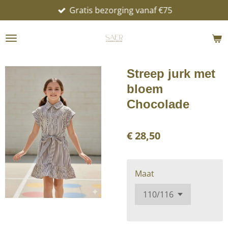
Gratis bezorging vanaf €75
Ga
direct
naar
de
hoofdinhoud
Streep jurk met
bloem
Chocolade
€ 28,50
Maat