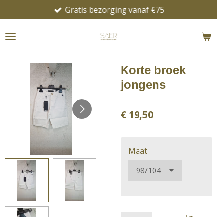
Gratis bezorging vanaf €75
Ga
direct
naar
de
hoofdinhoud
Korte broek
jongens
€ 19,50
Maat