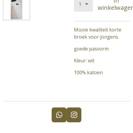
In
winkelwage
Mooie kwaliteit korte
broek voor jongens.
goede pasvorm
Kleur: wit
100% katoen
W
I
h
n
a
s