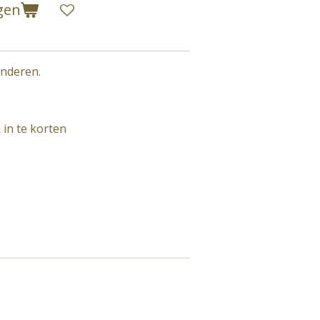
gen
inderen.
 in te korten