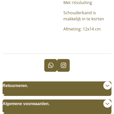
Met ritssluiting
Schouderband is
makkelijk in te korten
Afmeting: 12x14 cm
W
I
h
n
a
s
t
t
Retourneren.
s
a
A
g
p
r
Algemene voorwaarden.
p
a