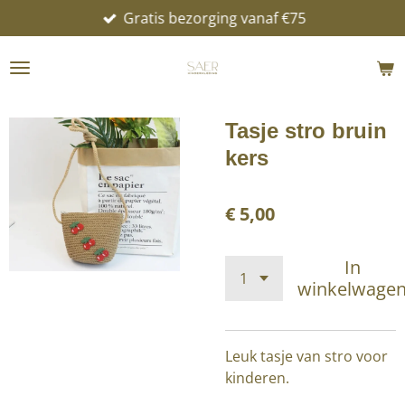
Gratis bezorging vanaf €75
Ga
direct
naar
de
hoofdinhoud
Tasje stro bruin
kers
€ 5,00
In
winkelwage
Leuk tasje van stro voor
kinderen.