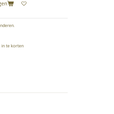
gen
inderen.
 in te korten